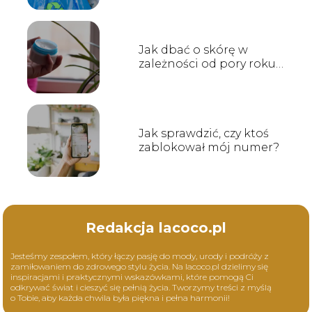
środowiska
Jak dbać o skórę w
zależności od pory roku –
praktyczne rady
Jak sprawdzić, czy ktoś
zablokował mój numer?
Redakcja lacoco.pl
Jesteśmy zespołem, który łączy pasję do mody, urody i podróży z
zamiłowaniem do zdrowego stylu życia. Na lacoco.pl dzielimy się
inspiracjami i praktycznymi wskazówkami, które pomogą Ci
odkrywać świat i cieszyć się pełnią życia. Tworzymy treści z myślą
o Tobie, aby każda chwila była piękna i pełna harmonii!