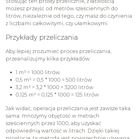
Stosując ten prosty przelicznik, z łatwością
możesz przejść od metrów sześciennych do
litrów, niezależnie od tego, czy masz do czynienia
z liczbami całkowitymi, czy ułamkowymi.
Przykłady przeliczania
Aby lepiej zrozumieć proces przeliczania,
przeanalizujmy kilka przykładów:
1 m³ = 1000 litrów
0,5 m³ = 0,5 * 1000 = 500 litrów
3,2 m³ = 3,2 * 1000 = 3200 litrów
0,125 m³ = 0,125 * 1000 = 125 litrów
Jak widać, operacja przeliczania jest zawsze taka
sama: mnożymy objętość w metrach
sześciennych przez 1000, aby uzyskać
odpowiednią wartość w litrach. Dzięki takiej
prostocie, ta metoda jest powszechnie używana