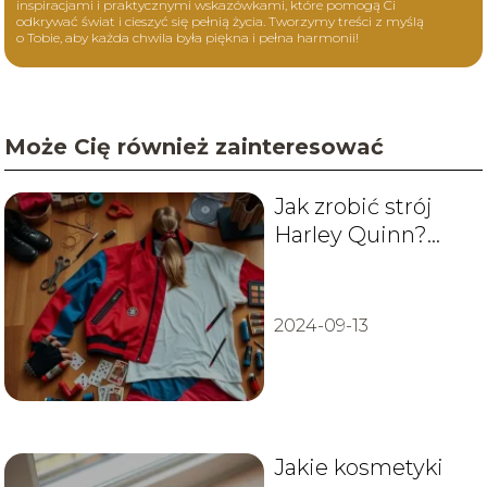
inspiracjami i praktycznymi wskazówkami, które pomogą Ci
odkrywać świat i cieszyć się pełnią życia. Tworzymy treści z myślą
o Tobie, aby każda chwila była piękna i pełna harmonii!
Może Cię również zainteresować
Jak zrobić strój
Harley Quinn?
Przewodnik krok
po kroku
2024-09-13
Jakie kosmetyki