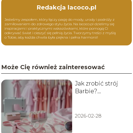
Redakcja lacoco.pl
Jesteśmy zespołem, który łączy pasję do mody, urody i podróży z
zamiłowaniem do zdrowego stylu życia. Na lacoco.pl dzielimy się
inspiracjami i praktycznymi wskazówkami, które pomogą Ci
odkrywać świat i cieszyć się pełnią życia. Tworzymy treści z myślą
o Tobie, aby każda chwila była piękna i pełna harmonii!
Może Cię również zainteresować
Jak zrobić strój
Barbie?
Przewodnik krok
po kroku
2026-02-28