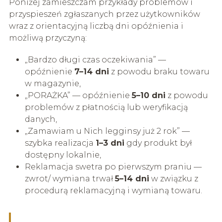
Poniżej zamieszczam przykłady problemów i
przyspieszeń zgłaszanych przez użytkowników
wraz z orientacyjną liczbą dni opóźnienia i
możliwą przyczyną:
„Bardzo długi czas oczekiwania” —
opóźnienie
7–14 dni
z powodu braku towaru
w magazynie,
„PORAŻKA” — opóźnienie
5–10 dni
z powodu
problemów z płatnością lub weryfikacją
danych,
„Zamawiam u Nich legginsy już 2 rok” —
szybka realizacja
1–3 dni
gdy produkt był
dostępny lokalnie,
Reklamacja swetra po pierwszym praniu —
zwrot/ wymiana trwał
5–14 dni
w związku z
procedurą reklamacyjną i wymianą towaru.