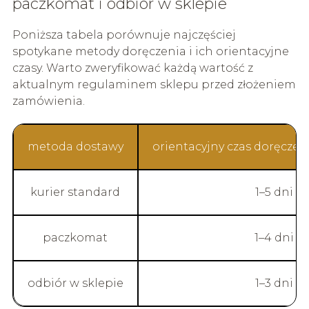
paczkomat i odbiór w sklepie
Poniższa tabela porównuje najczęściej
spotykane metody doręczenia i ich orientacyjne
czasy. Warto zweryfikować każdą wartość z
aktualnym regulaminem sklepu przed złożeniem
zamówienia.
metoda dostawy
orientacyjny czas doręczen
kurier standard
1–5 dni
paczkomat
1–4 dni
odbiór w sklepie
1–3 dni