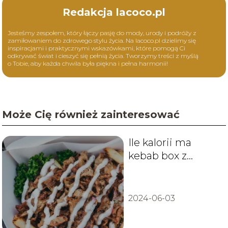
Redakcja lacoco.pl
Jesteśmy zespołem, który łączy pasję do mody, urody i podróży z
zamiłowaniem do zdrowego stylu życia. Na lacoco.pl dzielimy się
inspiracjami i praktycznymi wskazówkami, które pomogą Ci
odkrywać świat i cieszyć się pełnią życia. Tworzymy treści z myślą
o Tobie, aby każda chwila była piękna i pełna harmonii!
Może Cię również zainteresować
Ile kalorii ma
kebab box z
frytkami?
2024-06-03