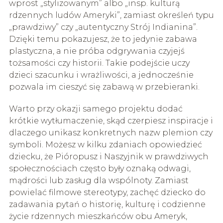
wprost „stylizowanym” albo „insp. kulturą
rdzennych ludów Ameryki”, zamiast określeń typu
„prawdziwy” czy „autentyczny Strój Indianina”.
Dzięki temu pokazujesz, że to jedynie zabawa
plastyczna, a nie próba odgrywania czyjejś
tożsamości czy historii. Takie podejście uczy
dzieci szacunku i wrażliwości, a jednocześnie
pozwala im cieszyć się zabawą w przebieranki.
Warto przy okazji samego projektu dodać
krótkie wytłumaczenie, skąd czerpiesz inspiracje i
dlaczego unikasz konkretnych nazw plemion czy
symboli. Możesz w kilku zdaniach opowiedzieć
dziecku, że Pióropusz i Naszyjnik w prawdziwych
społecznościach często były oznaką odwagi,
mądrości lub zasług dla wspólnoty. Zamiast
powielać filmowe stereotypy, zachęć dziecko do
zadawania pytań o historię, kulturę i codzienne
życie rdzennych mieszkańców obu Ameryk,