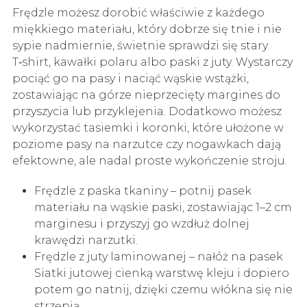
Frędzle możesz dorobić właściwie z każdego
miękkiego materiału, który dobrze się tnie i nie
sypie nadmiernie, świetnie sprawdzi się stary
T‑shirt, kawałki polaru albo paski z juty. Wystarczy
pociąć go na pasy i naciąć wąskie wstążki,
zostawiając na górze nieprzecięty margines do
przyszycia lub przyklejenia. Dodatkowo możesz
wykorzystać tasiemki i koronki, które ułożone w
poziome pasy na narzutce czy nogawkach dają
efektowne, ale nadal proste wykończenie stroju.
Frędzle z paska tkaniny – potnij pasek
materiału na wąskie paski, zostawiając 1–2 cm
marginesu i przyszyj go wzdłuż dolnej
krawędzi narzutki.
Frędzle z juty laminowanej – nałóż na pasek
Siatki jutowej cienką warstwę kleju i dopiero
potem go natnij, dzięki czemu włókna się nie
strzępią.