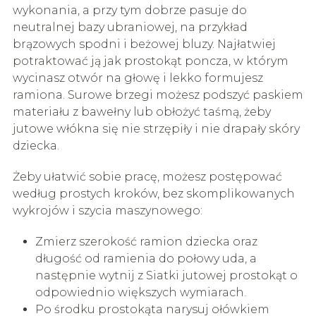
wykonania, a przy tym dobrze pasuje do
neutralnej bazy ubraniowej, na przykład
brązowych spodni i beżowej bluzy. Najłatwiej
potraktować ją jak prostokąt poncza, w którym
wycinasz otwór na głowę i lekko formujesz
ramiona. Surowe brzegi możesz podszyć paskiem
materiału z bawełny lub obłożyć taśmą, żeby
jutowe włókna się nie strzępiły i nie drapały skóry
dziecka.
Żeby ułatwić sobie pracę, możesz postępować
według prostych kroków, bez skomplikowanych
wykrojów i szycia maszynowego:
Zmierz szerokość ramion dziecka oraz
długość od ramienia do połowy uda, a
następnie wytnij z Siatki jutowej prostokąt o
odpowiednio większych wymiarach.
Po środku prostokąta narysuj ołówkiem