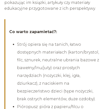
pokazując im książki, artykuły czy materiały
edukacyjne przygotowane z ich perspektywy.
Co warto zapamietać?:
Strój opiera się na tanich, łatwo
dostępnych materiałach (karton/brystol,
filc, sznurek, neutralne ubrania bazowe z
bawełny/lnu/juty) oraz prostych
narzędziach (nożyczki, klej, igła,
dziurkacz), z naciskiem na
bezpieczeństwo dzieci (tępe nożyczki,
brak ostrych elementów, duże ozdoby).
Pióropusz: pióra z papieru/filcu o