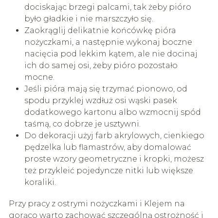
dociskając brzegi palcami, tak żeby pióro
było gładkie i nie marszczyło się.
Zaokrąglij delikatnie końcówkę pióra
nożyczkami, a następnie wykonaj boczne
nacięcia pod lekkim kątem, ale nie docinaj
ich do samej osi, żeby pióro pozostało
mocne.
Jeśli pióra mają się trzymać pionowo, od
spodu przyklej wzdłuż osi wąski pasek
dodatkowego kartonu albo wzmocnij spód
taśmą, co dobrze je usztywni.
Do dekoracji użyj farb akrylowych, cienkiego
pędzelka lub flamastrów, aby domalować
proste wzory geometryczne i kropki, możesz
też przykleić pojedyncze nitki lub większe
koraliki.
Przy pracy z ostrymi nożyczkami i Klejem na
gorąco warto zachować szczególną ostrożność i