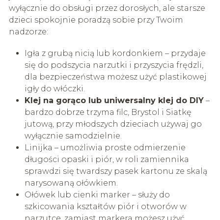
wyłącznie do obsługi przez dorosłych, ale starsze
dzieci spokojnie poradzą sobie przy Twoim
nadzorze:
Igła z grubą nicią lub kordonkiem – przydaje
się do podszycia narzutki i przyszycia frędzli,
dla bezpieczeństwa możesz użyć plastikowej
igły do włóczki.
Klej na gorąco lub uniwersalny klej do DIY
–
bardzo dobrze trzyma filc, Brystol i Siatkę
jutową, przy młodszych dzieciach używaj go
wyłącznie samodzielnie.
Linijka – umożliwia proste odmierzenie
długości opaski i piór, w roli zamiennika
sprawdzi się twardszy pasek kartonu ze skalą
narysowaną ołówkiem.
Ołówek lub cienki marker – służy do
szkicowania kształtów piór i otworów w
narzutce, zamiast markera możesz użyć