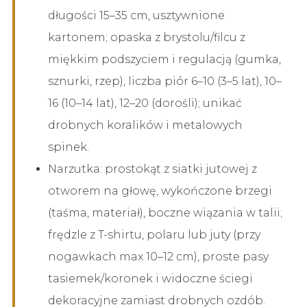
długości 15–35 cm, usztywnione
kartonem; opaska z brystolu/filcu z
miękkim podszyciem i regulacją (gumka,
sznurki, rzep), liczba piór 6–10 (3–5 lat), 10–
16 (10–14 lat), 12–20 (dorośli); unikać
drobnych koralików i metalowych
spinek.
Narzutka: prostokąt z siatki jutowej z
otworem na głowę, wykończone brzegi
(taśma, materiał), boczne wiązania w talii;
frędzle z T-shirtu, polaru lub juty (przy
nogawkach max 10–12 cm), proste pasy
tasiemek/koronek i widoczne ściegi
dekoracyjne zamiast drobnych ozdób.