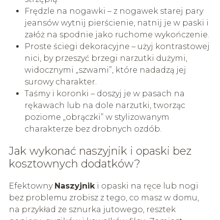
Frędzle na nogawki – z nogawek starej pary
jeansów wytnij pierścienie, natnij je w paski i
załóż na spodnie jako ruchome wykończenie.
Proste ściegi dekoracyjne – użyj kontrastowej
nici, by przeszyć brzegi narzutki dużymi,
widocznymi „szwami”, które nadadzą jej
surowy charakter.
Taśmy i koronki – doszyj je w pasach na
rękawach lub na dole narzutki, tworząc
poziome „obrączki” w stylizowanym
charakterze bez drobnych ozdób.
Jak wykonać naszyjnik i opaski bez
kosztownych dodatków?
Efektowny
Naszyjnik
i opaski na ręce lub nogi
bez problemu zrobisz z tego, co masz w domu,
na przykład ze sznurka jutowego, resztek