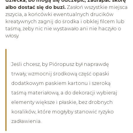
dziecka, bo mogą się odczepić, zadrapać skórę
albo dostać się do buzi.
Zasłoń wszystkie miejsca
zszycia, a końcówki ewentualnych drucików
kreatywnych zagnij do środka i obklej filcem lub
taśmą, żeby nic nie wystawało ani nie haczyło o
włosy.
Jeśli chcesz, by Pióropusz był naprawdę
trwały, wzmocnij środkową część opaski
dodatkowym paskiem kartonu i szeroką
taśmą materiałową, a do dekoracji wybieraj
elementy większe i płaskie, bez drobnych
koralików, które mogłyby stanowić ryzyko
zadławienia.