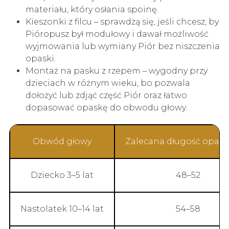
materiału, który osłania spoinę.
Kieszonki z filcu – sprawdzą się, jeśli chcesz, by
Pióropusz był modułowy i dawał możliwość
wyjmowania lub wymiany Piór bez niszczenia
opaski.
Montaż na pasku z rzepem – wygodny przy
dzieciach w różnym wieku, bo pozwala
dołożyć lub zdjąć część Piór oraz łatwo
dopasować opaskę do obwodu głowy.
Obwód głowy
Zalecana długość opaski
Dziecko 3–5 lat
48–52
Nastolatek 10–14 lat
54–58