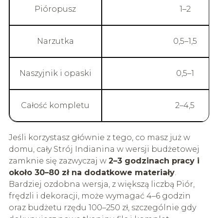
Pióropusz
1–2
Narzutka
0,5–1,5
Naszyjnik i opaski
0,5–1
Całość kompletu
2–4,5
Jeśli korzystasz głównie z tego, co masz już w
domu, cały Strój Indianina w wersji budżetowej
zamknie się zazwyczaj w
2–3 godzinach pracy i
około 30–80 zł na dodatkowe materiały
.
Bardziej ozdobna wersja, z większą liczbą Piór,
frędzli i dekoracji, może wymagać 4–6 godzin
oraz budżetu rzędu 100–250 zł, szczególnie gdy