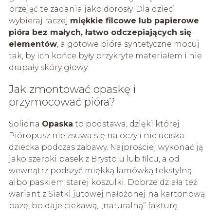
przejąć te zadania jako dorosły. Dla dzieci
wybieraj raczej
miękkie filcowe lub papierowe
pióra bez małych, łatwo odczepiających się
elementów
, a gotowe pióra syntetyczne mocuj
tak, by ich końce były przykryte materiałem i nie
drapały skóry głowy.
Jak zmontować opaskę i
przymocować pióra?
Solidna
Opaska
to podstawa, dzięki której
Pióropusz nie zsuwa się na oczy i nie uciska
dziecka podczas zabawy. Najprościej wykonać ją
jako szeroki pasek z Brystolu lub filcu, a od
wewnątrz podszyć miękką lamówką tekstylną
albo paskiem starej koszulki. Dobrze działa też
wariant z Siatki jutowej nałożonej na kartonową
bazę, bo daje ciekawą, „naturalną” fakturę.