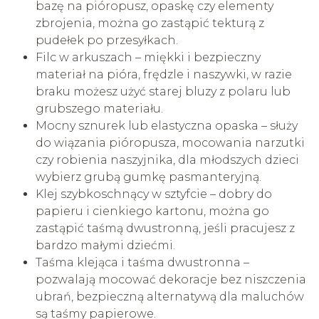
bazę na pióropusz, opaskę czy elementy
zbrojenia, można go zastąpić tekturą z
pudełek po przesyłkach.
Filc w arkuszach – miękki i bezpieczny
materiał na pióra, frędzle i naszywki, w razie
braku możesz użyć starej bluzy z polaru lub
grubszego materiału.
Mocny sznurek lub elastyczna opaska – służy
do wiązania pióropusza, mocowania narzutki
czy robienia naszyjnika, dla młodszych dzieci
wybierz grubą gumkę pasmanteryjną.
Klej szybkoschnący w sztyfcie – dobry do
papieru i cienkiego kartonu, można go
zastąpić taśmą dwustronną, jeśli pracujesz z
bardzo małymi dziećmi.
Taśma klejąca i taśma dwustronna –
pozwalają mocować dekoracje bez niszczenia
ubrań, bezpieczną alternatywą dla maluchów
są taśmy papierowe.