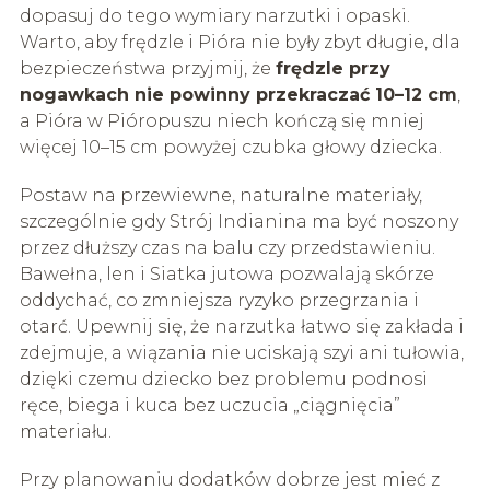
dopasuj do tego wymiary narzutki i opaski.
Warto, aby frędzle i Pióra nie były zbyt długie, dla
bezpieczeństwa przyjmij, że
frędzle przy
nogawkach nie powinny przekraczać 10–12 cm
,
a Pióra w Pióropuszu niech kończą się mniej
więcej 10–15 cm powyżej czubka głowy dziecka.
Postaw na przewiewne, naturalne materiały,
szczególnie gdy Strój Indianina ma być noszony
przez dłuższy czas na balu czy przedstawieniu.
Bawełna, len i Siatka jutowa pozwalają skórze
oddychać, co zmniejsza ryzyko przegrzania i
otarć. Upewnij się, że narzutka łatwo się zakłada i
zdejmuje, a wiązania nie uciskają szyi ani tułowia,
dzięki czemu dziecko bez problemu podnosi
ręce, biega i kuca bez uczucia „ciągnięcia”
materiału.
Przy planowaniu dodatków dobrze jest mieć z