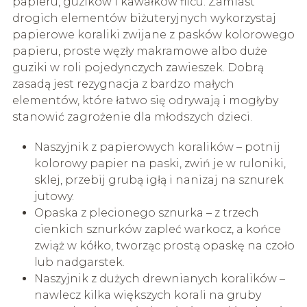
papieru, guzików i kawałków filcu. Zamiast
drogich elementów biżuteryjnych wykorzystaj
papierowe koraliki zwijane z pasków kolorowego
papieru, proste węzły makramowe albo duże
guziki w roli pojedynczych zawieszek. Dobrą
zasadą jest rezygnacja z bardzo małych
elementów, które łatwo się odrywają i mogłyby
stanowić zagrożenie dla młodszych dzieci.
Naszyjnik z papierowych koralików – potnij
kolorowy papier na paski, zwiń je w ruloniki,
sklej, przebij grubą igłą i nanizaj na sznurek
jutowy.
Opaska z plecionego sznurka – z trzech
cienkich sznurków zapleć warkocz, a końce
zwiąż w kółko, tworząc prostą opaskę na czoło
lub nadgarstek.
Naszyjnik z dużych drewnianych koralików –
nawlecz kilka większych korali na gruby