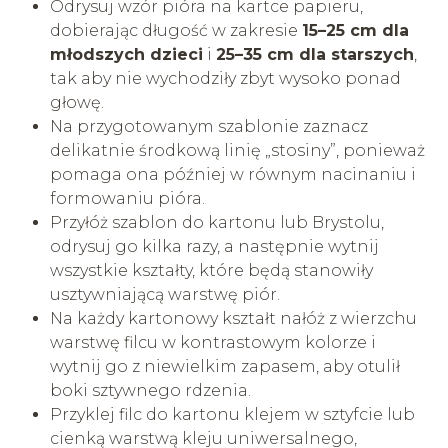
Odrysuj wzór pióra na kartce papieru,
dobierając długość w zakresie
15–25 cm dla
młodszych dzieci
i
25–35 cm dla starszych
,
tak aby nie wychodziły zbyt wysoko ponad
głowę.
Na przygotowanym szablonie zaznacz
delikatnie środkową linię „stosiny”, ponieważ
pomaga ona później w równym nacinaniu i
formowaniu pióra.
Przyłóż szablon do kartonu lub Brystolu,
odrysuj go kilka razy, a następnie wytnij
wszystkie kształty, które będą stanowiły
usztywniającą warstwę piór.
Na każdy kartonowy kształt nałóż z wierzchu
warstwę filcu w kontrastowym kolorze i
wytnij go z niewielkim zapasem, aby otulił
boki sztywnego rdzenia.
Przyklej filc do kartonu klejem w sztyfcie lub
cienką warstwą kleju uniwersalnego,