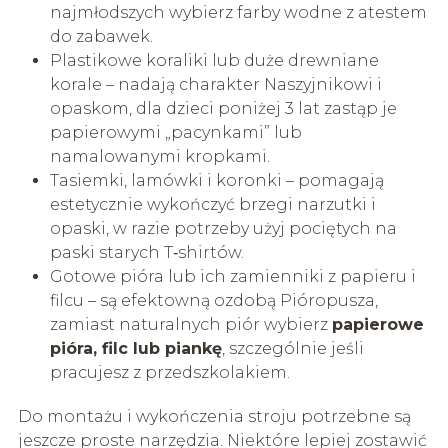
najmłodszych wybierz farby wodne z atestem
do zabawek.
Plastikowe koraliki lub duże drewniane
korale – nadają charakter Naszyjnikowi i
opaskom, dla dzieci poniżej 3 lat zastąp je
papierowymi „pacynkami” lub
namalowanymi kropkami.
Tasiemki, lamówki i koronki – pomagają
estetycznie wykończyć brzegi narzutki i
opaski, w razie potrzeby użyj pociętych na
paski starych T‑shirtów.
Gotowe pióra lub ich zamienniki z papieru i
filcu – są efektowną ozdobą Pióropusza,
zamiast naturalnych piór wybierz
papierowe
pióra, filc lub piankę
, szczególnie jeśli
pracujesz z przedszkolakiem.
Do montażu i wykończenia stroju potrzebne są
jeszcze proste narzędzia. Niektóre lepiej zostawić