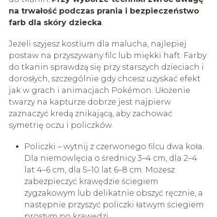
na trwałość podczas prania i bezpieczeństwo
farb dla skóry dziecka
.
Jeżeli szyjesz kostium dla malucha, najlepiej
postaw na przyszywany filc lub miękki haft. Farby
do tkanin sprawdzą się przy starszych dzieciach i
dorosłych, szczególnie gdy chcesz uzyskać efekt
jak w grach i animacjach Pokémon. Ułożenie
twarzy na kapturze dobrze jest najpierw
zaznaczyć kredą znikającą, aby zachować
symetrię oczu i policzków.
Policzki – wytnij z czerwonego filcu dwa koła.
Dla niemowlęcia o średnicy 3–4 cm, dla 2–4
lat 4–6 cm, dla 5–10 lat 6–8 cm. Możesz
zabezpieczyć krawędzie ściegiem
zygzakowym lub delikatnie obszyć ręcznie, a
następnie przyszyć policzki łatwym ściegiem
prostym po krawędzi.