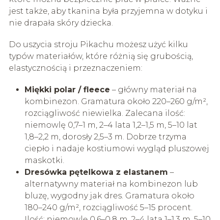
jest także, aby tkanina była przyjemna w dotyku i
nie drapała skóry dziecka.
Do uszycia stroju Pikachu możesz użyć kilku
typów materiałów, które różnią się grubością,
elastycznością i przeznaczeniem:
Miękki polar / fleece
– główny materiał na
kombinezon. Gramatura około 220–260 g/m²,
rozciągliwość niewielka. Zalecana ilość:
niemowlę 0,7–1 m, 2–4 lata 1,2–1,5 m, 5–10 lat
1,8–2,2 m, dorosły 2,5–3 m. Dobrze trzyma
ciepło i nadaje kostiumowi wygląd pluszowej
maskotki.
Dresówka pętelkowa z elastanem
–
alternatywny materiał na kombinezon lub
bluzę, wygodny jak dres. Gramatura około
180–240 g/m², rozciągliwość 5–15 procent.
Ilość: niemowlę 0,6–0,8 m, 2–4 lata 1–1,3 m, 5–10