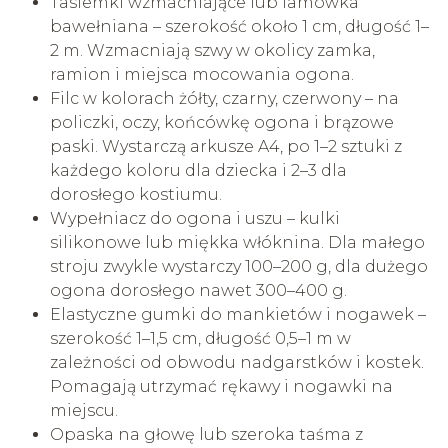
Tasiemki wzmacniające lub lamówka
bawełniana – szerokość około 1 cm, długość 1–
2 m. Wzmacniają szwy w okolicy zamka,
ramion i miejsca mocowania ogona.
Filc w kolorach żółty, czarny, czerwony – na
policzki, oczy, końcówkę ogona i brązowe
paski. Wystarczą arkusze A4, po 1–2 sztuki z
każdego koloru dla dziecka i 2–3 dla
dorosłego kostiumu.
Wypełniacz do ogona i uszu – kulki
silikonowe lub miękka włóknina. Dla małego
stroju zwykle wystarczy 100–200 g, dla dużego
ogona dorosłego nawet 300–400 g.
Elastyczne gumki do mankietów i nogawek –
szerokość 1–1,5 cm, długość 0,5–1 m w
zależności od obwodu nadgarstków i kostek.
Pomagają utrzymać rękawy i nogawki na
miejscu.
Opaska na głowę lub szeroka taśma z