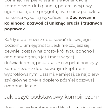
pominąć. Najpierw zajmij się konstrukcją
kombinezonu lub panelu, potem uszyj uszy i
ogon, następnie przygotuj twarz oraz policzki, a
na końcu wykonaj wykończenia.
Zachowanie
kolejności pozwoli ci uniknąć prucia i trudnych
poprawek
.
Każdy etap możesz dopasować do swojego
poziomu umiejętności. Jeśli nie czujesz się
pewnie, postaw na prosty krój typu poncho i
odpinany ogon, a jeśli masz więcej
doświadczenia, pokusisz się o w pełni podszyty
kombinezon z dopasowanym kapturem i
wyprofilowanymi uszami. Pamiętaj, że najpierw
szyj główne bryły, a dopiero później doszywaj
ozdobne detale.
Jak uszyć podstawowy kombinezon?
Podstawowy kombinezon Pikachu możesz uszyć