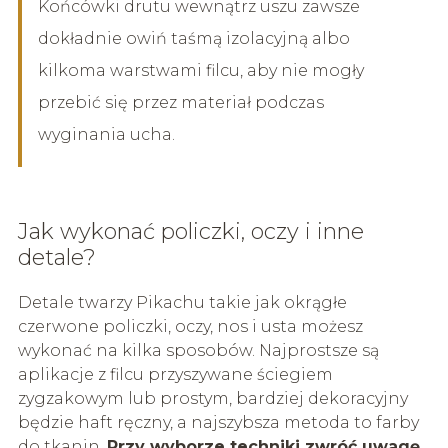
Końcówki drutu wewnątrz uszu zawsze
dokładnie owiń taśmą izolacyjną albo
kilkoma warstwami filcu, aby nie mogły
przebić się przez materiał podczas
wyginania ucha.
Jak wykonać policzki, oczy i inne
detale?
Detale twarzy Pikachu takie jak okrągłe
czerwone policzki, oczy, nos i usta możesz
wykonać na kilka sposobów. Najprostsze są
aplikacje z filcu przyszywane ściegiem
zygzakowym lub prostym, bardziej dekoracyjny
będzie haft ręczny, a najszybsza metoda to farby
do tkanin.
Przy wyborze techniki zwróć uwagę