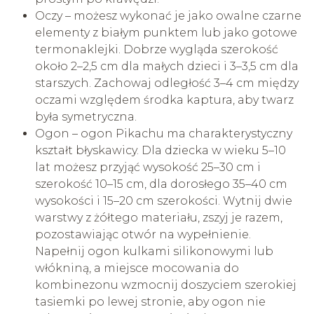
Oczy – możesz wykonać je jako owalne czarne
elementy z białym punktem lub jako gotowe
termonaklejki. Dobrze wygląda szerokość
około 2–2,5 cm dla małych dzieci i 3–3,5 cm dla
starszych. Zachowaj odległość 3–4 cm między
oczami względem środka kaptura, aby twarz
była symetryczna.
Ogon – ogon Pikachu ma charakterystyczny
kształt błyskawicy. Dla dziecka w wieku 5–10
lat możesz przyjąć wysokość 25–30 cm i
szerokość 10–15 cm, dla dorosłego 35–40 cm
wysokości i 15–20 cm szerokości. Wytnij dwie
warstwy z żółtego materiału, zszyj je razem,
pozostawiając otwór na wypełnienie.
Napełnij ogon kulkami silikonowymi lub
włókniną, a miejsce mocowania do
kombinezonu wzmocnij doszyciem szerokiej
tasiemki po lewej stronie, aby ogon nie