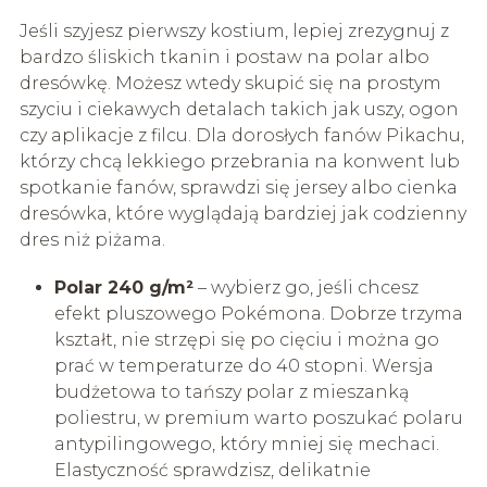
Jeśli szyjesz pierwszy kostium, lepiej zrezygnuj z
bardzo śliskich tkanin i postaw na polar albo
dresówkę. Możesz wtedy skupić się na prostym
szyciu i ciekawych detalach takich jak uszy, ogon
czy aplikacje z filcu. Dla dorosłych fanów Pikachu,
którzy chcą lekkiego przebrania na konwent lub
spotkanie fanów, sprawdzi się jersey albo cienka
dresówka, które wyglądają bardziej jak codzienny
dres niż piżama.
Polar 240 g/m²
– wybierz go, jeśli chcesz
efekt pluszowego Pokémona. Dobrze trzyma
kształt, nie strzępi się po cięciu i można go
prać w temperaturze do 40 stopni. Wersja
budżetowa to tańszy polar z mieszanką
poliestru, w premium warto poszukać polaru
antypilingowego, który mniej się mechaci.
Elastyczność sprawdzisz, delikatnie