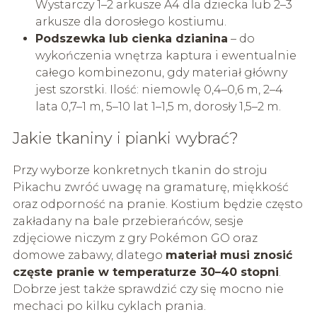
Wystarczy 1–2 arkusze A4 dla dziecka lub 2–3
arkusze dla dorosłego kostiumu.
Podszewka lub cienka dzianina
– do
wykończenia wnętrza kaptura i ewentualnie
całego kombinezonu, gdy materiał główny
jest szorstki. Ilość: niemowlę 0,4–0,6 m, 2–4
lata 0,7–1 m, 5–10 lat 1–1,5 m, dorosły 1,5–2 m.
Jakie tkaniny i pianki wybrać?
Przy wyborze konkretnych tkanin do stroju
Pikachu zwróć uwagę na gramaturę, miękkość
oraz odporność na pranie. Kostium będzie często
zakładany na bale przebierańców, sesje
zdjęciowe niczym z gry Pokémon GO oraz
domowe zabawy, dlatego
materiał musi znosić
częste pranie w temperaturze 30–40 stopni
.
Dobrze jest także sprawdzić czy się mocno nie
mechaci po kilku cyklach prania.