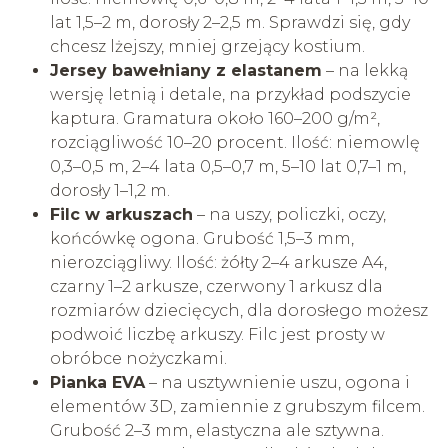
lat 1,5–2 m, dorosły 2–2,5 m. Sprawdzi się, gdy
chcesz lżejszy, mniej grzejący kostium.
Jersey bawełniany z elastanem
– na lekką
wersję letnią i detale, na przykład podszycie
kaptura. Gramatura około 160–200 g/m²,
rozciągliwość 10–20 procent. Ilość: niemowlę
0,3–0,5 m, 2–4 lata 0,5–0,7 m, 5–10 lat 0,7–1 m,
dorosły 1–1,2 m.
Filc w arkuszach
– na uszy, policzki, oczy,
końcówkę ogona. Grubość 1,5–3 mm,
nierozciągliwy. Ilość: żółty 2–4 arkusze A4,
czarny 1–2 arkusze, czerwony 1 arkusz dla
rozmiarów dziecięcych, dla dorosłego możesz
podwoić liczbę arkuszy. Filc jest prosty w
obróbce nożyczkami.
Pianka EVA
– na usztywnienie uszu, ogona i
elementów 3D, zamiennie z grubszym filcem.
Grubość 2–3 mm, elastyczna ale sztywna.