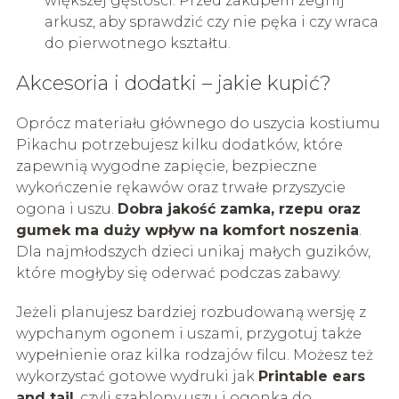
większej gęstości. Przed zakupem zegnij
arkusz, aby sprawdzić czy nie pęka i czy wraca
do pierwotnego kształtu.
Akcesoria i dodatki – jakie kupić?
Oprócz materiału głównego do uszycia kostiumu
Pikachu potrzebujesz kilku dodatków, które
zapewnią wygodne zapięcie, bezpieczne
wykończenie rękawów oraz trwałe przyszycie
ogona i uszu.
Dobra jakość zamka, rzepu oraz
gumek ma duży wpływ na komfort noszenia
.
Dla najmłodszych dzieci unikaj małych guzików,
które mogłyby się oderwać podczas zabawy.
Jeżeli planujesz bardziej rozbudowaną wersję z
wypchanym ogonem i uszami, przygotuj także
wypełnienie oraz kilka rodzajów filcu. Możesz też
wykorzystać gotowe wydruki jak
Printable ears
and tail
, czyli szablony uszu i ogonka do