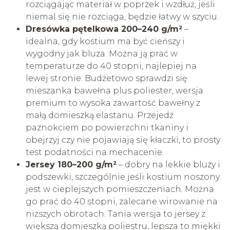
rozciągając materiał w poprzek i wzdłuż, jeśli
niemal się nie rozciąga, będzie łatwy w szyciu.
Dresówka pętelkowa 200–240 g/m²
–
idealna, gdy kostium ma być cieńszy i
wygodny jak bluza. Można ją prać w
temperaturze do 40 stopni, najlepiej na
lewej stronie. Budżetowo sprawdzi się
mieszanka bawełna plus poliester, wersja
premium to wysoka zawartość bawełny z
małą domieszką elastanu. Przejedź
paznokciem po powierzchni tkaniny i
obejrzyj czy nie pojawiają się kłaczki, to prosty
test podatności na mechacenie.
Jersey 180–200 g/m²
– dobry na lekkie bluzy i
podszewki, szczególnie jeśli kostium noszony
jest w cieplejszych pomieszczeniach. Można
go prać do 40 stopni, zalecane wirowanie na
niższych obrotach. Tania wersja to jersey z
większą domieszką poliestru, lepsza to miękki