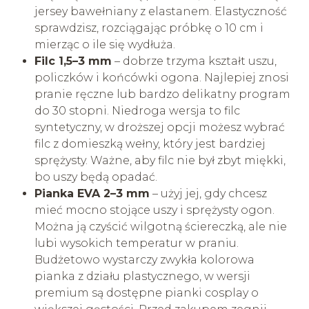
jersey bawełniany z elastanem. Elastyczność
sprawdzisz, rozciągając próbkę o 10 cm i
mierząc o ile się wydłuża.
Filc 1,5–3 mm
– dobrze trzyma kształt uszu,
policzków i końcówki ogona. Najlepiej znosi
pranie ręczne lub bardzo delikatny program
do 30 stopni. Niedroga wersja to filc
syntetyczny, w droższej opcji możesz wybrać
filc z domieszką wełny, który jest bardziej
sprężysty. Ważne, aby filc nie był zbyt miękki,
bo uszy będą opadać.
Pianka EVA 2–3 mm
– użyj jej, gdy chcesz
mieć mocno stojące uszy i sprężysty ogon.
Można ją czyścić wilgotną ściereczką, ale nie
lubi wysokich temperatur w praniu.
Budżetowo wystarczy zwykła kolorowa
pianka z działu plastycznego, w wersji
premium są dostępne pianki cosplay o