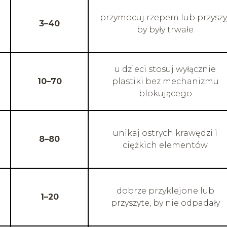
przymocuj rzepem lub przyszyj
3–40
by były trwałe
u dzieci stosuj wyłącznie
10–70
plastiki bez mechanizmu
blokującego
unikaj ostrych krawędzi i
8–80
ciężkich elementów
dobrze przyklejone lub
1–20
przyszyte, by nie odpadały