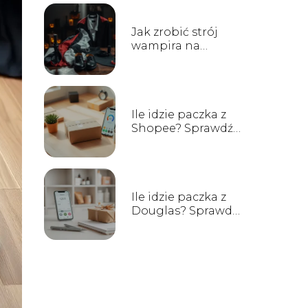
Jak zrobić strój
wampira na
Halloween?
Przewodnik krok
po kroku
Ile idzie paczka z
Shopee? Sprawdź
czas dostawy!
Ile idzie paczka z
Douglas? Sprawdź
czas dostawy!