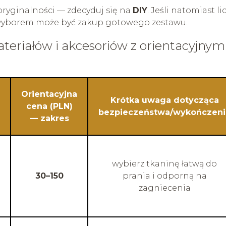
 oryginalności — zdecyduj się na
DIY
. Jeśli natomiast li
ym wyborem może być zakup gotowego zestawu.
ateriałów i akcesoriów z orientacyjnym
Orientacyjna
Krótka uwaga dotycząca
cena (PLN)
bezpieczeństwa/wykończeni
— zakres
wybierz tkaninę łatwą do
30–150
prania i odporną na
zagniecenia