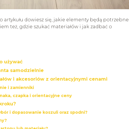
go artykułu dowiesz się, jakie elementy będą potrzebne 
em też, gdzie szukać materiałów i jak zadbać o
 go używać
janta samodzielnie
iałów i akcesoriów z orientacyjnymi cenami
nie i zamienniki
znaka, czapka i orientacyjne ceny
 kroku?
bór i dopasowanie koszuli oraz spodni?
ony?
kartonu lub materiału?