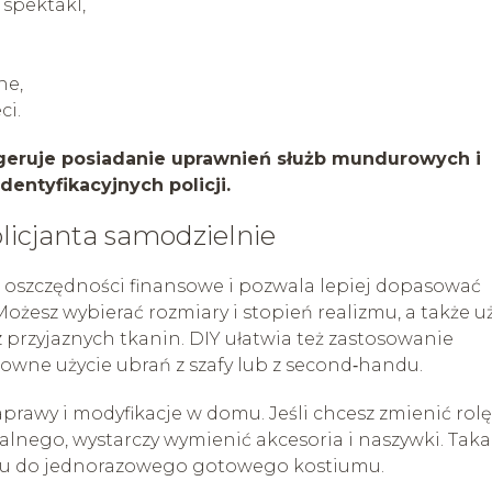
 spektakl,
ne,
ci.
ugeruje posiadanie uprawnień służb mundurowych i
entyfikacyjnych policji.
olicjanta samodzielnie
 oszczędności finansowe i pozwala lepiej dopasować
Możesz wybierać rozmiary i stopień realizmu, a także u
 przyjaznych tkanin. DIY ułatwia też zastosowanie
owne użycie ubrań z szafy lub z second‑handu.
rawy i modyfikacje w domu. Jeśli chcesz zmienić rolę
alnego, wystarczy wymienić akcesoria i naszywki. Taka
niu do jednorazowego gotowego kostiumu.