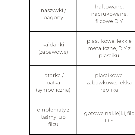
haftowane,
naszywki /
nadrukowane,
pagony
filcowe DIY
plastikowe, lekkie
kajdanki
metaliczne, DIY z
(zabawowe)
plastiku
latarka /
plastikowe,
pałka
zabawkowe, lekka
(symboliczna)
replika
emblematy z
gotowe naklejki, filc
taśmy lub
DIY
filcu