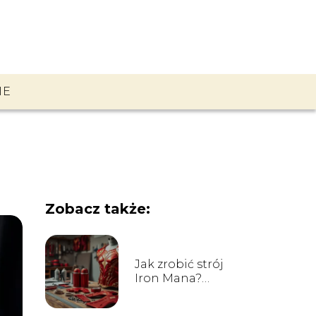
IE
Zobacz także:
Jak zrobić strój
Iron Mana?
Przewodnik krok
po kroku