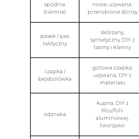
spodnie
nowe, używane,
(ciemne)
przerobione dżinsy
skórzany,
pasek / pas
syntetyczny, DIY z
taktyczny
taśmy i klamry
gotowa czapka,
czapka /
używana, DIY z
bejsbolówka
materiału
kupna, DIY z
filcu/folii
odznaka
aluminiowej,
tworzywo