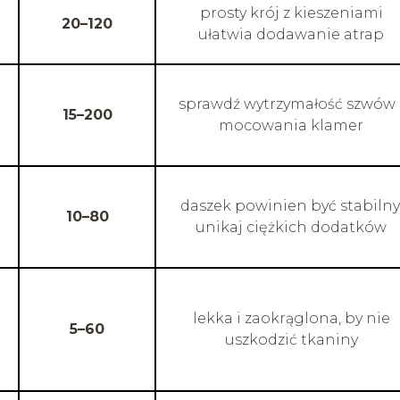
prosty krój z kieszeniami
20–120
ułatwia dodawanie atrap
sprawdź wytrzymałość szwów 
15–200
mocowania klamer
daszek powinien być stabilny
10–80
unikaj ciężkich dodatków
lekka i zaokrąglona, by nie
5–60
uszkodzić tkaniny