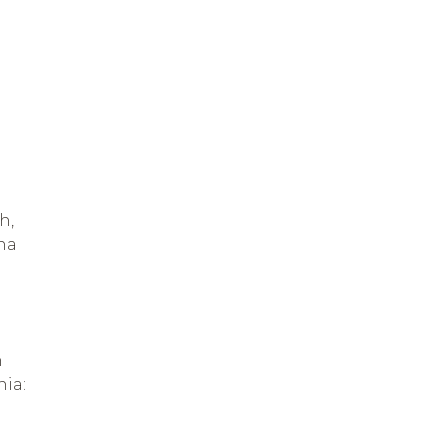
i
h,
na
h
ia: