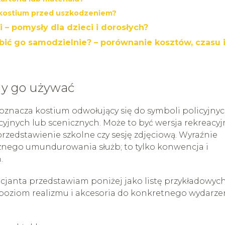
ć kostium przed uszkodzeniem?
i – pomysły dla dzieci i dorosłych?
bić go samodzielnie? – porównanie kosztów, czasu 
iedy go używać
oznacza kostium odwołujący się do symboli policyjnyc
jnych lub scenicznych. Może to być wersja rekreacyj
rzedstawienie szkolne czy sesję zdjęciową. Wyraźnie
cznego umundurowania służb; to tylko konwencja i
.
licjanta przedstawiam poniżej jako listę przykładowyc
oziom realizmu i akcesoria do konkretnego wydarzen