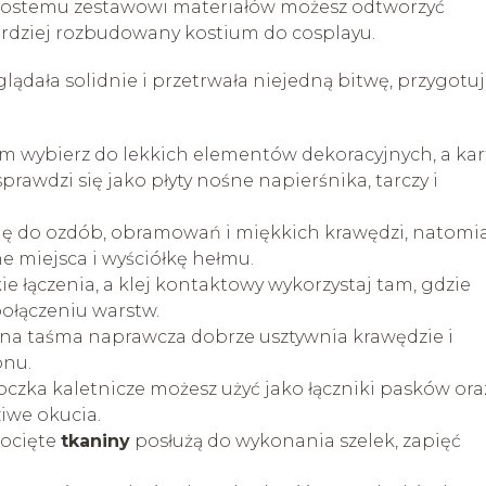
 prostemu zestawowi materiałów możesz odtworzyć
bardziej rozbudowany kostium do cosplayu.
yglądała solidnie i przetrwała niejedną bitwę, przygotuj
m wybierz do lekkich elementów dekoracyjnych, a ka
sprawdzi się jako płyty nośne napierśnika, tarczy i
ię do ozdób, obramowań i miękkich krawędzi, natomi
 miejsca i wyściółkę hełmu.
e łączenia, a klej kontaktowy wykorzystaj tam, gdzie
połączeniu warstw.
na taśma naprawcza dobrze usztywnia krawędzie i
onu.
oczka kaletnicze możesz użyć jako łączniki pasków ora
iwe okucia.
pocięte
tkaniny
posłużą do wykonania szelek, zapięć