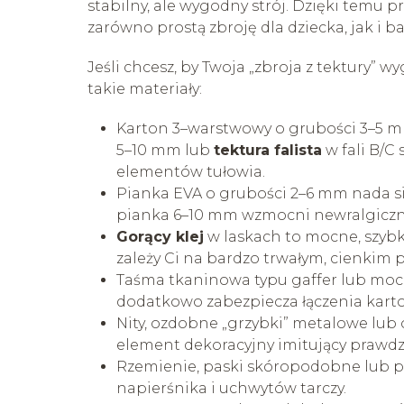
stabilny, ale wygodny strój. Dzięki temu
zarówno prostą zbroję dla dziecka, jak i 
Jeśli chcesz, by Twoja „zbroja z tektury” w
takie materiały:
Karton 3–warstwowy o grubości 3–5 m
5–10 mm lub
tektura falista
w fali B/C 
elementów tułowia.
Pianka EVA o grubości 2–6 mm nada s
pianka 6–10 mm wzmocni newralgiczne
Gorący klej
w laskach to mocne, szybki
zależy Ci na bardzo trwałym, cienkim 
Taśma tkaninowa typu gaffer lub moc
dodatkowo zabezpiecza łączenia kart
Nity, ozdobne „grzybki” metalowe lub 
element dekoracyjny imitujący prawdz
Rzemienie, paski skóropodobne lub 
napierśnika i uchwytów tarczy.