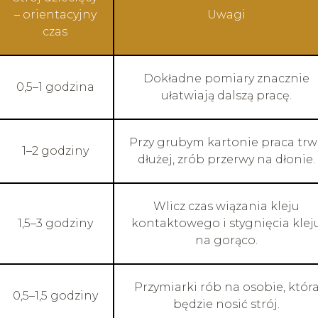
– orientacyjny
Uwagi
czas
Dokładne pomiary znacznie
0,5–1 godzina
ułatwiają dalszą pracę.
Przy grubym kartonie praca trw
1–2 godziny
dłużej, zrób przerwy na dłonie.
Wlicz czas wiązania kleju
1,5–3 godziny
kontaktowego i stygnięcia klej
na gorąco.
Przymiarki rób na osobie, któr
0,5–1,5 godziny
będzie nosić strój.