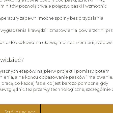
u wykonuje równe otwory pod paski, sznurki i nity.
em nitów pozwolą trwale połączyć paski i wzmocnić
mperatury zapewni mocne spoiny bez przypalania
do wygładzenia krawędzi i zmatowienia powierzchni pr
ędzie do oczkowania ułatwią montaż rzemieni, rzepów 
zewidzieć?
wyraźnych etapów: najpierw projekt i pomiary, potem
nienia, a na końcu dopasowanie pasków i malowanie.
pracę po każdej fazie, co jest bardzo pomocne, gdy
o uwzględnić też przerwy technologiczne, szczególnie 
Strój dziecięcy