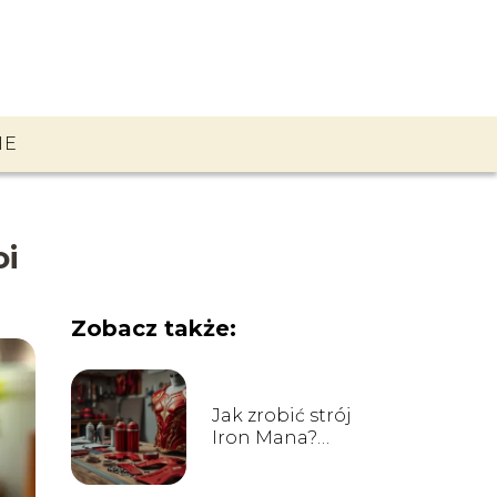
IE
oi
Zobacz także:
Jak zrobić strój
Iron Mana?
Przewodnik krok
po kroku