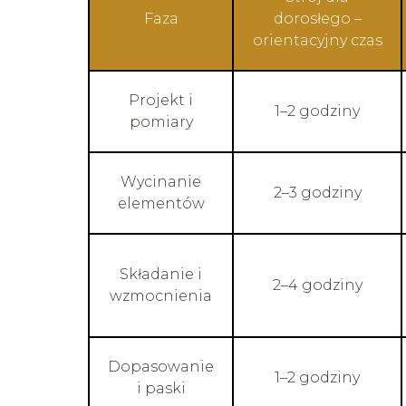
Faza
dorosłego –
orientacyjny czas
Projekt i
1–2 godziny
pomiary
Wycinanie
2–3 godziny
elementów
Składanie i
2–4 godziny
wzmocnienia
Dopasowanie
1–2 godziny
i paski