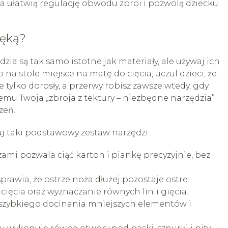
a ułatwią regulację obwodu zbroi i pozwolą dziecku
ręką?
zia są tak samo istotne jak materiały, ale używaj ich
b na stole miejsce na matę do cięcia, uczul dzieci, że
 tylko dorosły, a przerwy robisz zawsze wtedy, gdy
temu Twoja „zbroja z tektury – niezbędne narzędzia”
zeń.
j taki podstawowy zestaw narzędzi:
zami pozwala ciąć karton i piankę precyzyjnie, bez
rawia, że ostrze noża dłużej pozostaje ostre.
cięcia oraz wyznaczanie równych linii gięcia.
 szybkiego docinania mniejszych elementów i