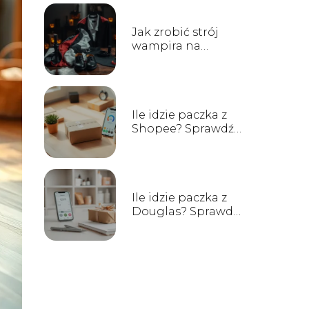
Jak zrobić strój
wampira na
Halloween?
Przewodnik krok
po kroku
Ile idzie paczka z
Shopee? Sprawdź
czas dostawy!
Ile idzie paczka z
Douglas? Sprawdź
czas dostawy!