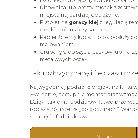
Dziurkacz lub ręczny świder do karton
Nitownica lub prosty młotek z zestaw
miejsca najbardziej obciążone.
Pistolet na
gorący klej
z regulacją te
cienkiej pianki czy kartonu.
Papier ścierny lub szlifblok posłuży 
malowaniem.
Gruba igła do szycia pasków lub narz
metalowych oczek.
Jak rozłożyć pracę i ile czasu pr
Najwygodniej podzielić projekt na kilka 
wycinanie, następnie montaż oraz wzmoc
Dzięki takiemu podziałowi łatwo przerwać 
robisz strój rycerza „po godzinach”. Wart
schnięcia farb i klejów.
Strój dla