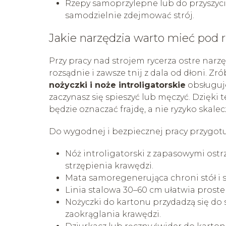
Rzepy samoprzylepne lub do przyszyci
samodzielnie zdejmować strój.
Jakie narzędzia warto mieć pod 
Przy pracy nad strojem rycerza ostre narzęd
rozsądnie i zawsze tnij z dala od dłoni. Zró
nożyczki i noże introligatorskie
obsługuje
zaczynasz się spieszyć lub męczyć. Dzięki 
będzie oznaczać frajdę, a nie ryzyko skalec
Do wygodnej i bezpiecznej pracy przygotu
Nóż introligatorski z zapasowymi ostr
strzępienia krawędzi.
Mata samoregenerująca chroni stół i sp
Linia stalowa 30–60 cm ułatwia proste 
Nożyczki do kartonu przydadzą się do
zaokrąglania krawędzi.