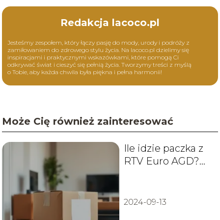
Redakcja lacoco.pl
Jesteśmy zespołem, który łączy pasję do mody, urody i podróży z
zamiłowaniem do zdrowego stylu życia. Na lacoco.pl dzielimy się
inspiracjami i praktycznymi wskazówkami, które pomogą Ci
odkrywać świat i cieszyć się pełnią życia. Tworzymy treści z myślą
o Tobie, aby każda chwila była piękna i pełna harmonii!
Może Cię również zainteresować
Ile idzie paczka z
RTV Euro AGD?
Sprawdź czas
dostawy!
2024-09-13