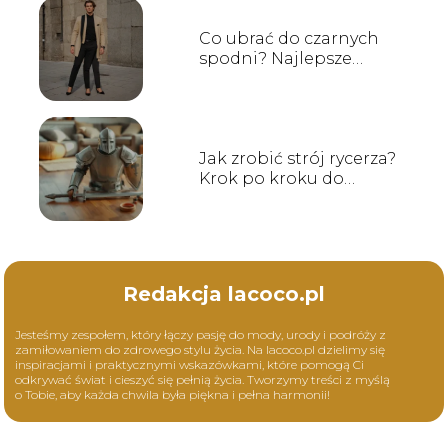
Co ubrać do czarnych
spodni? Najlepsze
połączenia
Jak zrobić strój rycerza?
Krok po kroku do
idealnej zbroi
Redakcja lacoco.pl
Jesteśmy zespołem, który łączy pasję do mody, urody i podróży z
zamiłowaniem do zdrowego stylu życia. Na lacoco.pl dzielimy się
inspiracjami i praktycznymi wskazówkami, które pomogą Ci
odkrywać świat i cieszyć się pełnią życia. Tworzymy treści z myślą
o Tobie, aby każda chwila była piękna i pełna harmonii!