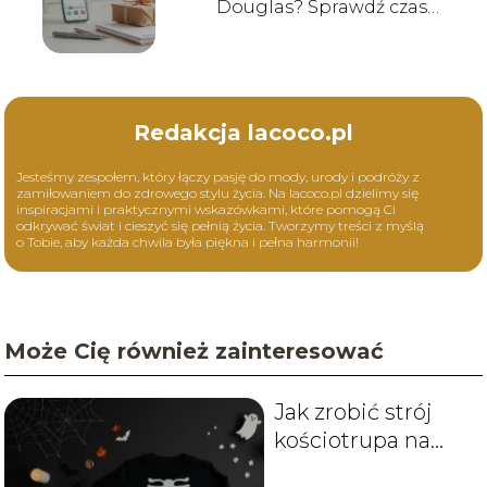
Douglas? Sprawdź czas
dostawy!
Redakcja lacoco.pl
Jesteśmy zespołem, który łączy pasję do mody, urody i podróży z
zamiłowaniem do zdrowego stylu życia. Na lacoco.pl dzielimy się
inspiracjami i praktycznymi wskazówkami, które pomogą Ci
odkrywać świat i cieszyć się pełnią życia. Tworzymy treści z myślą
o Tobie, aby każda chwila była piękna i pełna harmonii!
Może Cię również zainteresować
Jak zrobić strój
kościotrupa na
Halloween? Prosty