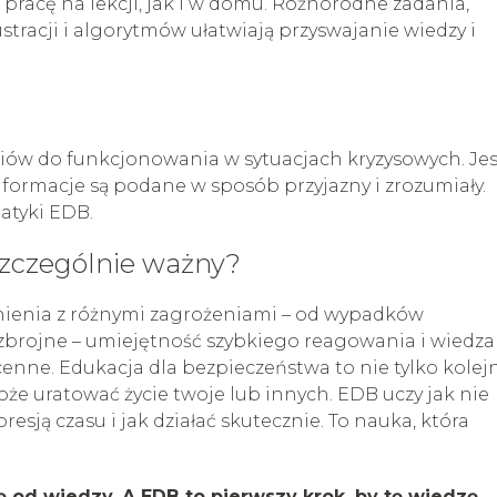
pracę na lekcji, jak i w domu. Różnorodne zadania,
ustracji i algorytmów ułatwiają przyswajanie wiedzy i
ów do funkcjonowania w sytuacjach kryzysowych. Jes
a informacje są podane w sposób przyjazny i zrozumiały.
atyki EDB.
szczególnie ważny?
nienia z różnymi zagrożeniami – od wypadków
 zbrojne – umiejętność szybkiego reagowania i wiedza
enne. Edukacja dla bezpieczeństwa to nie tylko kolej
 może uratować życie twoje lub innych. EDB uczy jak nie
sją czasu i jak działać skutecznie. To nauka, która
 od wiedzy. A EDB to pierwszy krok, by tę wiedzę