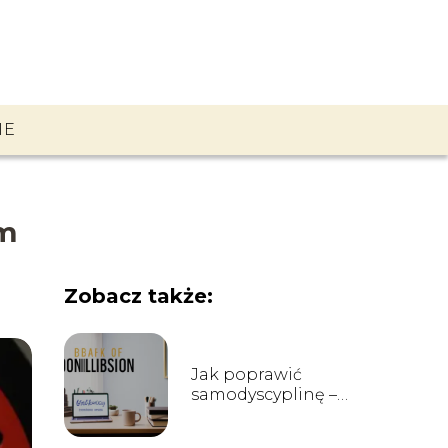
IE
ym
Zobacz także:
Jak poprawić
samodyscyplinę –
metody i techniki