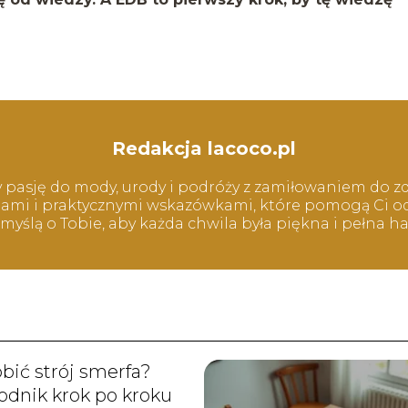
Redakcja lacoco.pl
y pasję do mody, urody i podróży z zamiłowaniem do zd
acjami i praktycznymi wskazówkami, które pomogą Ci odk
z myślą o Tobie, aby każda chwila była piękna i pełna h
obić strój smerfa?
dnik krok po kroku