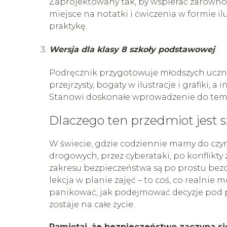
Zaprojektowany tak, by wspierać zarówno 
miejsce na notatki i ćwiczenia w formie il
praktykę.
Wersja dla klasy 8 szkoły podstawowej
Podręcznik przygotowuje młodszych uczni
przejrzysty, bogaty w ilustracje i grafiki, 
Stanowi doskonałe wprowadzenie do tem
Dlaczego ten przedmiot jest 
W świecie, gdzie codziennie mamy do czy
drogowych, przez cyberataki, po konflikty
zakresu bezpieczeństwa są po prostu bezc
lekcja w planie zajęć – to coś, co realnie
panikować, jak podejmować decyzje pod pre
zostaje na całe życie.
Pamiętaj, że bezpieczeństwo zaczyna się