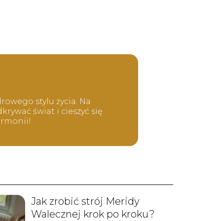
rowego stylu życia. Na
rywać świat i cieszyć się
armonii!
Jak zrobić strój Meridy
Walecznej krok po kroku?