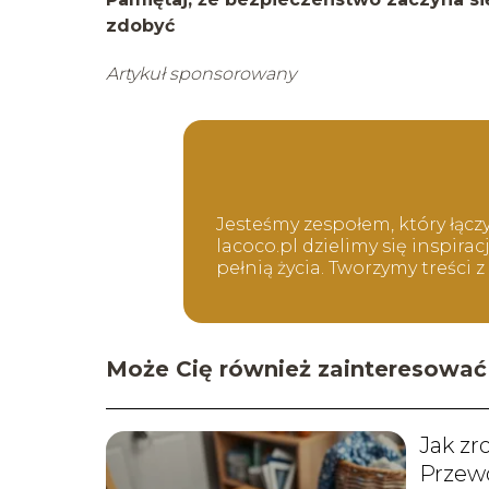
zdobyć
Artykuł sponsorowany
Jesteśmy zespołem, który łącz
lacoco.pl dzielimy się inspir
pełnią życia. Tworzymy treści 
Może Cię również zainteresować
Jak zr
Przewo