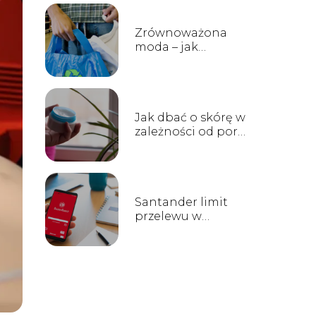
Zrównoważona
moda – jak
kupować ubrania z
poszanowaniem
środowiska
Jak dbać o skórę w
zależności od pory
roku – praktyczne
rady
Santander limit
przelewu w
aplikacji — jak to
działa?