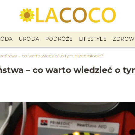
ODA
URODA
PODRÓŻE
LIFESTYLE
ZDROW
czeństwa – co warto wiedzieć o tym przedmiocie?
ństwa – co warto wiedzieć o t