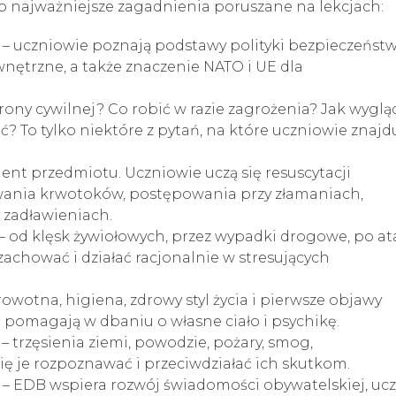
o najważniejsze zagadnienia poruszane na lekcjach:
– uczniowie poznają podstawy polityki bezpieczeńst
nętrzne, a także znaczenie NATO i UE dla
brony cywilnej? Co robić w razie zagrożenia? Jak wyglą
ć? To tylko niektóre z pytań, na które uczniowie znajd
ent przedmiotu. Uczniowie uczą się resuscytacji
ania krwotoków, postępowania przy złamaniach,
 zadławieniach.
– od klęsk żywiołowych, przez wypadki drogowe, po at
 zachować i działać racjonalnie w stresujących
rowotna, higiena, zdrowy styl życia i pierwsze objawy
 pomagają w dbaniu o własne ciało i psychikę.
– trzęsienia ziemi, powodzie, pożary, smog,
ię je rozpoznawać i przeciwdziałać ich skutkom.
– EDB wspiera rozwój świadomości obywatelskiej, ucz