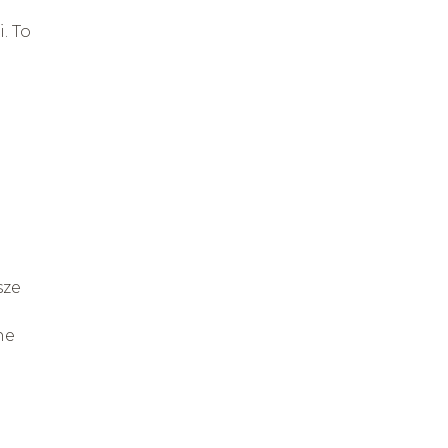
. To
sze
ne