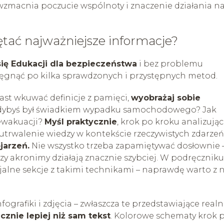
 wzmacnia poczucie wspólnoty i znaczenie działania n
ętać najważniejsze informacje?
się Edukacji dla bezpieczeństwa
i bez problemu
ięgnąć po kilka sprawdzonych i przystępnych metod.
st wkuwać definicje z pamięci,
wyobrażaj sobie
, gdybyś był świadkiem wypadku samochodowego? Jak
ewakuacji?
Myśl praktycznie
, krok po kroku analizując
 utrwalenie wiedzy w kontekście rzeczywistych zdarzeń
jarzeń.
Nie wszystko trzeba zapamiętywać dosłownie 
zy akronimy działają znacznie szybciej. W podręczniku
jalne sekcje z takimi technikami – naprawdę warto z 
infografiki i zdjęcia – zwłaszcza te przedstawiające real
cznie lepiej niż sam tekst
. Kolorowe schematy krok 