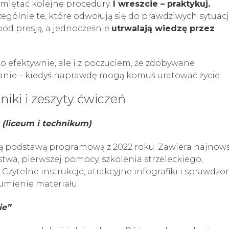
amiętać kolejne procedury.
I wreszcie – praktykuj.
ególnie te, które odwołują się do prawdziwych sytuacji
pod presją, a jednocześnie
utrwalają wiedzę przez
ylko efektywnie, ale i z poczuciem, że zdobywane
anie – kiedyś naprawdę mogą komuś uratować życie.
iki i zeszyty ćwiczeń
 (liceum i technikum)
ą podstawą programową z 2022 roku. Zawiera najnow
twa, pierwszej pomocy, szkolenia strzeleckiego,
Czytelne instrukcje, atrakcyjne infografiki i sprawdzo
umienie materiału.
ie”