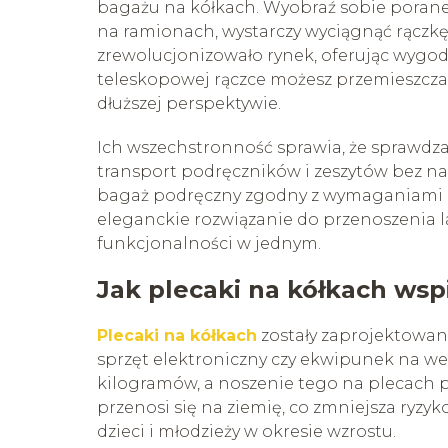
bagażu na kółkach. Wyobraź sobie poranek
na ramionach, wystarczy wyciągnąć rączkę 
zrewolucjonizowało rynek, oferując wygo
teleskopowej rączce możesz przemieszczać
dłuższej perspektywie.
Ich wszechstronność sprawia, że sprawdza
transport podręczników i zeszytów bez n
bagaż podręczny zgodny z wymaganiami lin
eleganckie rozwiązanie do przenoszenia l
funkcjonalności w jednym.
Jak plecaki na kółkach wsp
Plecaki na kółkach
zostały zaprojektowane 
sprzęt elektroniczny czy ekwipunek na w
kilogramów, a noszenie tego na plecach pr
przenosi się na ziemię, co zmniejsza ryzy
dzieci i młodzieży w okresie wzrostu.