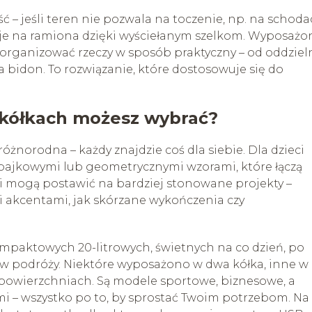
ość – jeśli teren nie pozwala na toczenie, np. na schod
 je na ramiona dzięki wyściełanym szelkom. Wyposażo
 zorganizować rzeczy w sposób praktyczny – od oddziel
 bidon. To rozwiązanie, które dostosowuje się do
 kółkach możesz wybrać?
óżnorodna – każdy znajdzie coś dla siebie. Dla dzieci
bajkowymi lub geometrycznymi wzorami, które łączą
śli mogą postawić na bardziej stonowane projekty –
i akcentami, jak skórzane wykończenia czy
kompaktowych 20-litrowych, świetnych na co dzień, po
ę w podróży. Niektóre wyposażono w dwa kółka, inne w
h powierzchniach. Są modele sportowe, biznesowe, a
i – wszystko po to, by sprostać Twoim potrzebom. Na