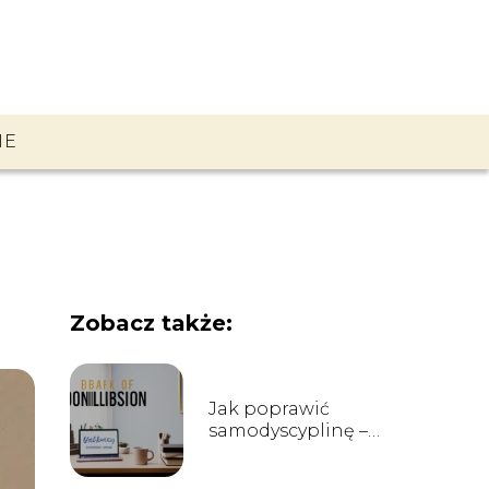
IE
Zobacz także:
Jak poprawić
samodyscyplinę –
metody i techniki