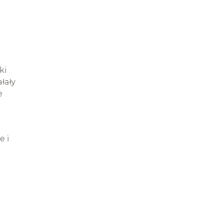
ki
łały
e
e i