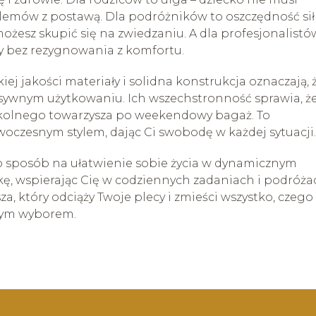
blemów z postawą. Dla podróżników to oszczędność sił
żesz skupić się na zwiedzaniu. A dla profesjonalistó
y bez rezygnowania z komfortu.
iej jakości materiały i solidna konstrukcja oznaczają, 
ensywnym użytkowaniu. Ich wszechstronność sprawia, ż
szkolnego towarzysza po weekendowy bagaż. To
owoczesnym stylem, dając Ci swobodę w każdej sytuacji.
 to sposób na ułatwienie sobie życia w dynamicznym
kę, wspierając Cię w codziennych zadaniach i podróża
 który odciąży Twoje plecy i zmieści wszystko, czego
lnym wyborem.