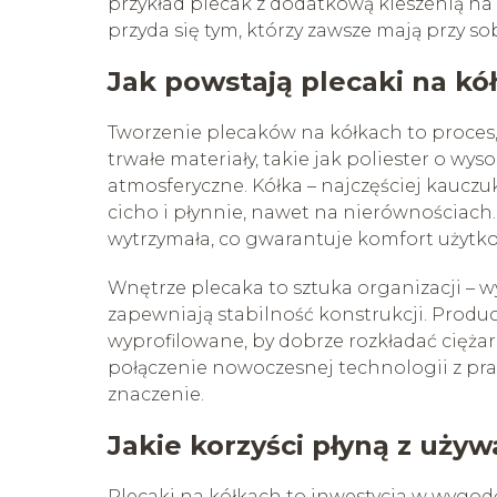
przykład plecak z dodatkową kieszenią na 
przyda się tym, którzy zawsze mają przy so
Jak powstają plecaki na kó
Tworzenie plecaków na kółkach to proces, w
trwałe materiały, takie jak poliester o wys
atmosferyczne. Kółka – najczęściej kauczu
cicho i płynnie, nawet na nierównościach.
wytrzymała, co gwarantuje komfort użytko
Wnętrze plecaka to sztuka organizacji – 
zapewniają stabilność konstrukcji. Produc
wyprofilowane, by dobrze rozkładać ciężar,
połączenie nowoczesnej technologii z pra
znaczenie.
Jakie korzyści płyną z uży
Plecaki na kółkach to inwestycja w wygodę