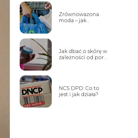
Zrównoważona
moda – jak
kupować ubrania z
poszanowaniem
środowiska
Jak dbać o skórę w
zależności od pory
roku – praktyczne
rady
NCS DPD: Co to
jest i jak działa?