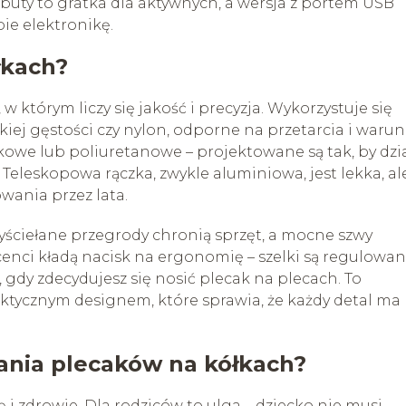
buty to gratka dla aktywnych, a wersja z portem USB
bie elektronikę.
łkach?
 którym liczy się jakość i precyzja. Wykorzystuje się
okiej gęstości czy nylon, odporne na przetarcia i warun
kowe lub poliuretanowe – projektowane są tak, by dzia
 Teleskopowa rączka, zwykle aluminiowa, jest lekka, al
wania przez lata.
wyściełane przegrody chronią sprzęt, a mocne szwy
enci kładą nacisk na ergonomię – szelki są regulowan
 gdy zdecydujesz się nosić plecak na plecach. To
ktycznym designem, które sprawia, że każdy detal ma
wania plecaków na kółkach?
 i zdrowie. Dla rodziców to ulga – dziecko nie musi