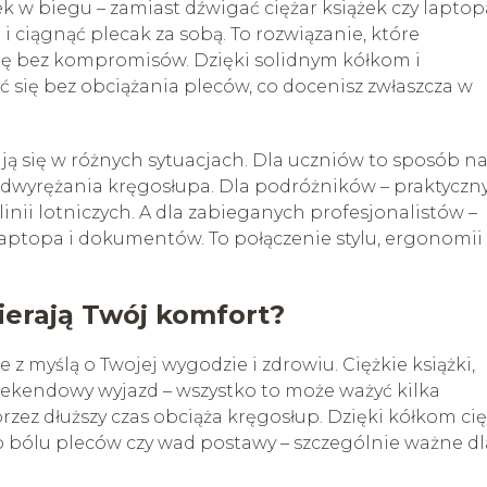
 w biegu – zamiast dźwigać ciężar książek czy laptop
i ciągnąć plecak za sobą. To rozwiązanie, które
dę bez kompromisów. Dzięki solidnym kółkom i
 się bez obciążania pleców, co docenisz zwłaszcza w
ją się w różnych sytuacjach. Dla uczniów to sposób n
adwyrężania kręgosłupa. Dla podróżników – praktyczn
ii lotniczych. A dla zabieganych profesjonalistów –
aptopa i dokumentów. To połączenie stylu, ergonomii 
ierają Twój komfort?
z myślą o Twojej wygodzie i zdrowiu. Ciężkie książki,
eekendowy wyjazd – wszystko to może ważyć kilka
zez dłuższy czas obciąża kręgosłup. Dzięki kółkom cię
ko bólu pleców czy wad postawy – szczególnie ważne dl