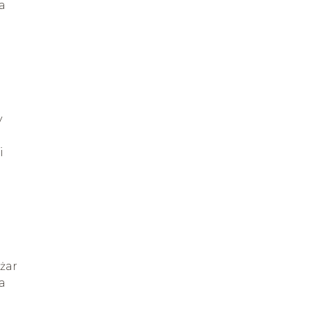
a
a
y
i
żar
a